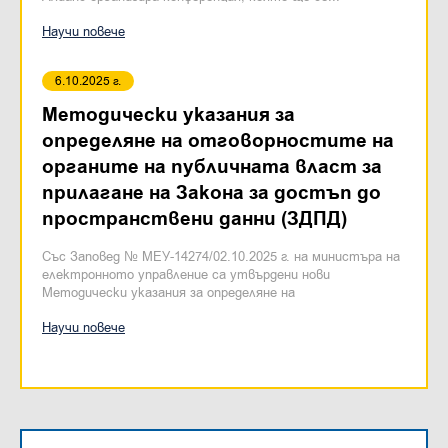
Научи повече
6.10.2025 г.
Методически указания за
определяне на отговорностите на
органите на публичната власт за
прилагане на Закона за достъп до
пространствени данни (ЗДПД)
Със Заповед № МЕУ-14274/02.10.2025 г. на министъра на
електронното управление са утвърдени нови
Методически указания за определяне на
отговорностите...
Научи повече