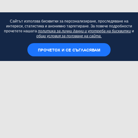
Сайтът използва бисквитки за персонализиране, проследяване на
интереси, статистика и анонимно таргетиране. За повече подробности
прочетете нашата
политика за лични данни и употреба на бисквитки
и
общи условия за ползване на сайта.
ПРОЧЕТОХ И СЕ СЪГЛАСЯВАМ
Адрес: ул. "Ген. Йосиф В. Гурко" 6, София 1000
Телефон:
+359 2 949 23 27
Електронна поща:
inspire@e-gov.bg
Работно време: 09:00 - 17:30
За сигнали: inspire@e-gov.bg