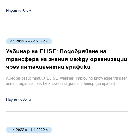
Научи повече
7.4.2022 г. - 7.4.2022 г.
Уебинар на ELISE: Подобряване на
трансфера на знания между организации
чрез интелигентни графики
Линк за регистрация:ELISE Webinar: Improving knowledge transfer
across organisations by knowledge graphs | Joinup (europa.eu)
Научи повече
1.4.2022 г. - 1.4.2022 г.