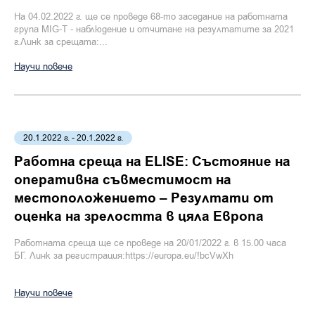
На 04.02.2022 г. ще се проведе 68-то заседание на работната
група MIG-T - наблюдение и отчитане на резултатите за 2021
г.Линк за срещата:...
Научи повече
20.1.2022 г. - 20.1.2022 г.
Работна среща на ELISE: Състояние на
оперативна съвместимост на
местоположението – Резултати от
оценка на зрелостта в цяла Европа
Работната среща ще се проведе на 20/01/2022 г. в 15.00 часа
БГ. Линк за регистрация:https://europa.eu/!bcVwXh
Научи повече