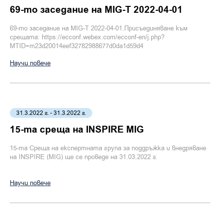
69-то заседание на MIG-T 2022-04-01
69-то заседание на MIG-T 2022-04-01.Присъединяване към
срещата: https://ecconf.webex.com/ecconf-en/j.php?
MTID=m23d20014eef32782988677d0da1d59d4
Научи повече
31.3.2022 г. - 31.3.2022 г.
15-та среща на INSPIRE MIG
15-та Среща на експертната група за поддръжка и внедряване
на INSPIRE (MIG) ще се проведе на 31.03.2022 г.
Научи повече