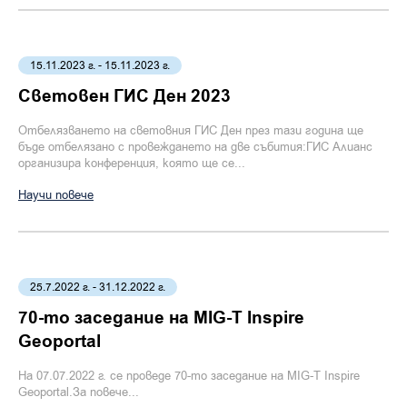
15.11.2023 г. - 15.11.2023 г.
Световен ГИС Ден 2023
Отбелязването на световния ГИС Ден през тази година ще
бъде отбелязано с провеждането на две събития:ГИС Алианс
организира конференция, която ще се...
Научи повече
25.7.2022 г. - 31.12.2022 г.
70-то заседание на MIG-T Inspire
Geoportal
На 07.07.2022 г. се проведе 70-то заседание на MIG-T Inspire
Geoportal.За повече...